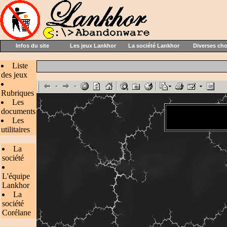
Infos du site
Les jeux Lankhor
La société Lankhor
Diverses ch
Liste
des jeux
Rubriques
Les
documents
Les
utilitaires
La
société
L'équipe
Lankhor
La
société
Corélane