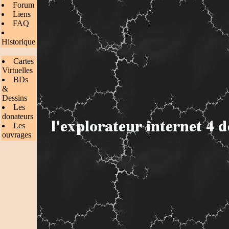
Forum
Liens
FAQ
Historique
Cartes
Virtuelles
BDs
&
Dessins
Les
donateurs
Les
ouvrages