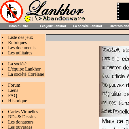
Infos du site
Les jeux Lankhor
La société Lankhor
Diverses ch
Liste des jeux
Rubriques
Les documents
Les utilitaires
La société
L'équipe Lankhor
La société Corélane
Forum
Liens
FAQ
Historique
Cartes Virtuelles
BDs & Dessins
Les donateurs
Les ouvrages