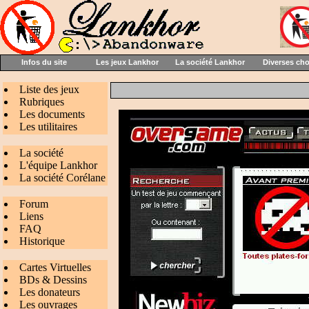
Infos du site
Les jeux Lankhor
La société Lankhor
Diverses ch
Liste des jeux
Rubriques
Les documents
Les utilitaires
La société
L'équipe Lankhor
La société Corélane
Forum
Liens
FAQ
Historique
Cartes Virtuelles
BDs & Dessins
Les donateurs
Les ouvrages