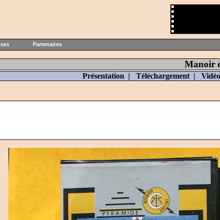
oses
Partenaires
Manoir d
Présentation
|
Téléchargement
|
Vidé