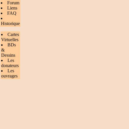
Forum
Liens
FAQ
Historique
Cartes
Virtuelles
BDs
&
Dessins
Les
donateurs
Les
ouvrages