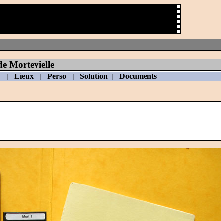
e Mortevielle
o
|
Lieux
|
Perso
|
Solution
|
Documents