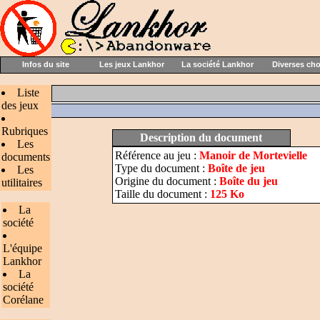
Infos du site
Les jeux Lankhor
La société Lankhor
Diverses ch
Liste
des jeux
Rubriques
Description du document
Les
Référence au jeu :
Manoir de Mortevielle
documents
Type du document :
Boîte de jeu
Les
Origine du document :
Boîte du jeu
utilitaires
Taille du document :
125 Ko
La
société
L'équipe
Lankhor
La
société
Corélane