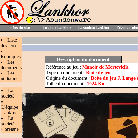
Infos du site
Les jeux Lankhor
La société Lankhor
Diverses ch
Liste
des jeux
Rubriques
Description du document
Les
Référence au jeu :
Manoir de Mortevielle
documents
Type du document :
Boîte de jeu
Les
Origine du document :
Boîte du jeu J. Lange'
utilitaires
Taille du document :
1024 Ko
La
société
L'équipe
Lankhor
La
société
Corélane