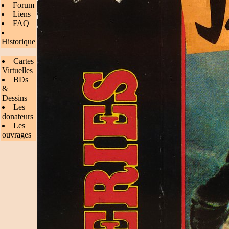
Forum
Liens
FAQ
Historique
Cartes
Virtuelles
BDs
&
Dessins
Les
donateurs
Les
ouvrages