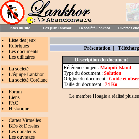
Infos du site
Les jeux Lankhor
La société Lankhor
Diverses ch
Liste des jeux
Rubriques
Présentation
|
Téléchar
Les documents
Les utilitaires
Description du document
Référence au jeu :
Maupiti Island
La société
Type du document :
Solution
L'équipe Lankhor
Origine du document :
Guide et obse
La société Corélane
Taille du document :
74 Ko
Forum
Le membre Hoagie a réalisé plusieur
Liens
FAQ
Historique
Cartes Virtuelles
BDs & Dessins
Les donateurs
Les ouvrages