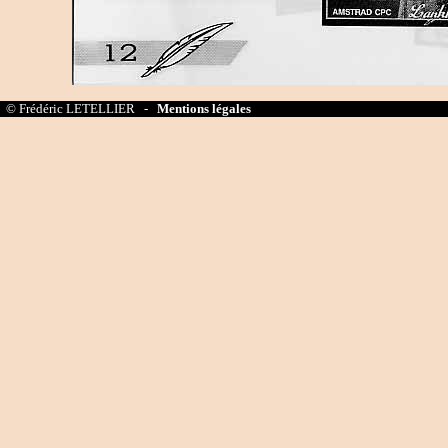
© Frédéric LETELLIER -
Mentions légales