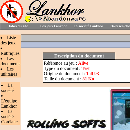
Infos du site
Les jeux Lankhor
La société Lankhor
Diverses ch
Liste
des jeux
Rubriques
Description du document
Les
Référence au jeu :
Alive
documents
Type du document :
Test
Les
Origine du document :
Tilt 93
utilitaires
Taille du document :
31 Ko
La
société
L'équipe
Lankhor
La
société
Corélane