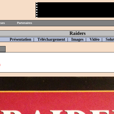
oses
Partenaires
Raiders
Présentation
|
Téléchargement
|
Images
|
Vidéo
|
Solu
u