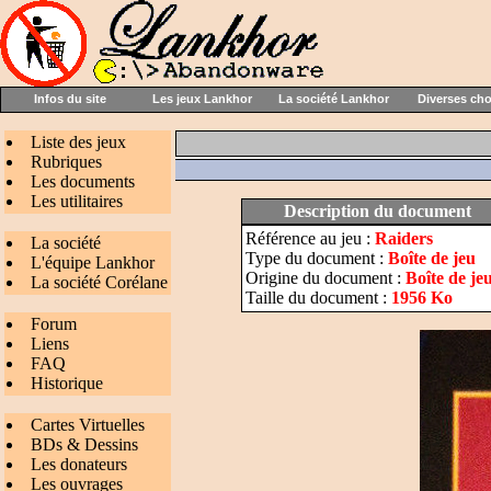
Infos du site
Les jeux Lankhor
La société Lankhor
Diverses ch
Liste des jeux
Rubriques
Les documents
Les utilitaires
Description du document
Référence au jeu :
Raiders
La société
Type du document :
Boîte de jeu
L'équipe Lankhor
Origine du document :
Boîte de je
La société Corélane
Taille du document :
1956 Ko
Forum
Liens
FAQ
Historique
Cartes Virtuelles
BDs & Dessins
Les donateurs
Les ouvrages