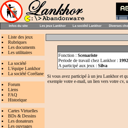
Infos du site
Les jeux Lankhor
La société Lankhor
Diverses ch
Liste des jeux
Rubriques
Les documents
Les utilitaires
Fonction :
Scenariste
Periode de travail chez Lankhor :
199
La société
A participé aux jeux :
Silva
L'équipe Lankhor
La société Corélane
Si vous avez participé à un jeu Lankhor et q
exemple votre e-mail, un lien vers votre cv, u
Forum
Liens
FAQ
Historique
Cartes Virtuelles
BDs & Dessins
Les donateurs
Les ouvrages