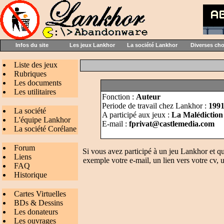
Infos du site
Les jeux Lankhor
La société Lankhor
Diverses ch
Liste des jeux
Rubriques
Les documents
Les utilitaires
Fonction :
Auteur
Periode de travail chez Lankhor :
199
La société
A participé aux jeux :
La Malédiction
L'équipe Lankhor
E-mail :
fprivat@castlemedia.com
La société Corélane
Forum
Si vous avez participé à un jeu Lankhor et q
Liens
exemple votre e-mail, un lien vers votre cv, u
FAQ
Historique
Cartes Virtuelles
BDs & Dessins
Les donateurs
Les ouvrages