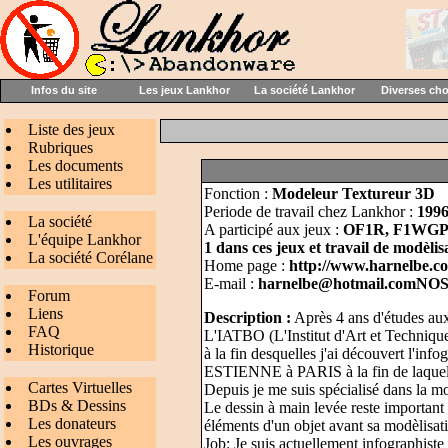
Infos du site
Les jeux Lankhor
La société Lankhor
Diverses ch
Liste des jeux
Rubriques
Les documents
Les utilitaires
Fonction :
Modeleur Textureur 3D
Periode de travail chez Lankhor :
1996
La société
A participé aux jeux :
OF1R, F1WGP P
L'équipe Lankhor
1 dans ces jeux et travail de modèlis
La société Corélane
Home page :
http://www.harnelbe.c
E-mail :
harnelbe@hotmail.comN
Forum
Liens
Description :
Après 4 ans d'études au
FAQ
L'IATBO (L'Institut d'Art et Techniqu
Historique
à la fin desquelles j'ai découvert l'inf
ESTIENNE à PARIS à la fin de laquelle
Cartes Virtuelles
Depuis je me suis spécialisé dans la 
BDs & Dessins
Le dessin à main levée reste important
Les donateurs
éléments d'un objet avant sa modèlisat
Les ouvrages
Job: Je suis actuellement infogra