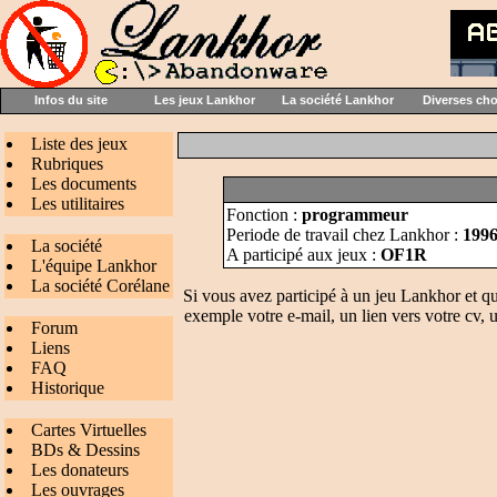
Infos du site
Les jeux Lankhor
La société Lankhor
Diverses ch
Liste des jeux
Rubriques
Les documents
Les utilitaires
Fonction :
programmeur
Periode de travail chez Lankhor :
1996
La société
A participé aux jeux :
OF1R
L'équipe Lankhor
La société Corélane
Si vous avez participé à un jeu Lankhor et q
exemple votre e-mail, un lien vers votre cv, u
Forum
Liens
FAQ
Historique
Cartes Virtuelles
BDs & Dessins
Les donateurs
Les ouvrages