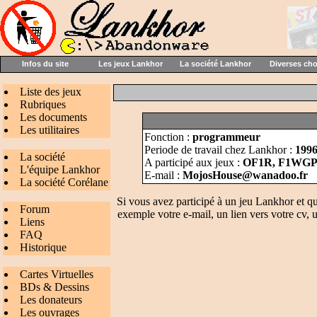
Infos du site
Les jeux Lankhor
La société Lankhor
Diverses ch
Liste des jeux
Rubriques
Les documents
Les utilitaires
Fonction :
programmeur
Periode de travail chez Lankhor :
1996
La société
A participé aux jeux :
OF1R, F1WG
L'équipe Lankhor
E-mail :
MojosHouse@wanadoo.fr
La société Corélane
Si vous avez participé à un jeu Lankhor et q
Forum
exemple votre e-mail, un lien vers votre cv, u
Liens
FAQ
Historique
Cartes Virtuelles
BDs & Dessins
Les donateurs
Les ouvrages