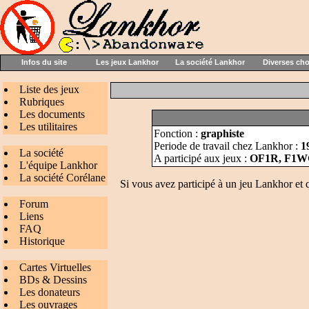
Infos du site
Les jeux Lankhor
La société Lankhor
Diverses ch
Liste des jeux
Rubriques
Les documents
Les utilitaires
Fonction :
graphiste
Periode de travail chez Lankhor :
1
La société
A participé aux jeux :
OF1R, F1W
L'équipe Lankhor
La société Corélane
Si vous avez participé à un jeu Lankhor et 
Forum
Liens
FAQ
Historique
Cartes Virtuelles
BDs & Dessins
Les donateurs
Les ouvrages