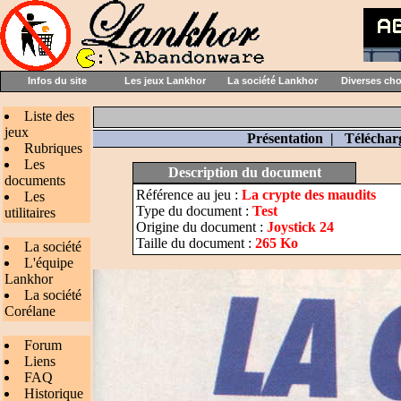
Infos du site
Les jeux Lankhor
La société Lankhor
Diverses ch
Liste des
jeux
Présentation
|
Téléchar
Rubriques
Les
Description du document
documents
Référence au jeu :
La crypte des maudits
Les
Type du document :
Test
utilitaires
Origine du document :
Joystick 24
Taille du document :
265 Ko
La société
L'équipe
Lankhor
La société
Corélane
Forum
Liens
FAQ
Historique