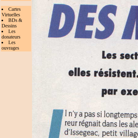
Cartes
Virtuelles
BDs &
Dessins
Les
donateurs
Les
ouvrages