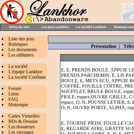
Infos du site
Les jeux Lankhor
La société Lankhor
Diverses ch
Liste des jeux
Rubriques
Présentation
|
Télé
Les documents
Les utilitaires
La société
E, E, PRENDS BOULE, APPUIE LE
L'équipe Lankhor
PRENDS PARCHEMIN, E, LIS PAP
La société Corélane
BOULE, E, METS ECU, APPUIE BO
COFFRE, FOUILLE COFFRE, PREND
Forum
SOUFFLET, BRULE BOULE, espa
Liens
FIOLE, espace,OUVRE GRILLE, CA
FAQ
espace, O, N, POUSSE LEVIER, S, E
Historique
O, N, OUVRE PORTE, ALPHA, espa
Cartes Virtuelles
BDs & Dessins
E, TOURNE PIEDS, FOUILLE CAC
Les donateurs
E, REGARDE ATRE, GRATTE SUIE
Les ouvrages
O, TOURNE CADRE, E, N, E, ME