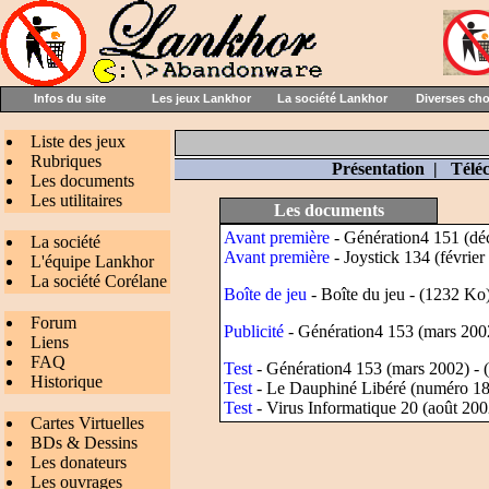
Infos du site
Les jeux Lankhor
La société Lankhor
Diverses ch
Liste des jeux
Rubriques
Présentation
|
Télé
Les documents
Les utilitaires
Les documents
Avant première
- Génération4 151 (dé
La société
Avant première
- Joystick 134 (févrie
L'équipe Lankhor
La société Corélane
Boîte de jeu
- Boîte du jeu - (1232 Ko
Forum
Publicité
- Génération4 153 (mars 200
Liens
FAQ
Test
- Génération4 153 (mars 2002) - 
Historique
Test
- Le Dauphiné Libéré (numéro 18
Test
- Virus Informatique 20 (août 200
Cartes Virtuelles
BDs & Dessins
Les donateurs
Les ouvrages