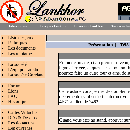
Infos du site
Les jeux Lankhor
La société Lankhor
Diverses ch
Liste des jeux
Rubriques
Présentation
|
Télé
Les documents
Les utilitaires
En mode arcade, et au premier niveau, s
La société
ligne d'arrivee, cliquez sur le bouton 
L'équipe Lankhor
pourrez faire un autre tour et ainsi de s
La société Corélane
Forum
Liens
Cette astuce vous permet de doubler le
FAQ
decremente (sauf si c'est la dernier vo
Historique
4E71 au lieu de 3482.
Cartes Virtuelles
BDs & Dessins
Quand vous etes au stand, appuyer sur 
Les donateurs
Les ouvrages