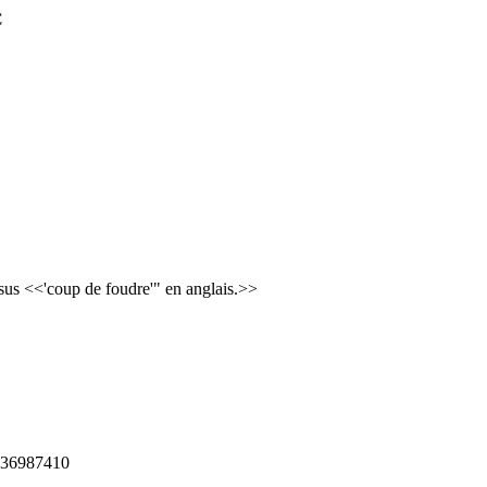
C
ssus <<'coup de foudre'" en anglais.>>
236987410