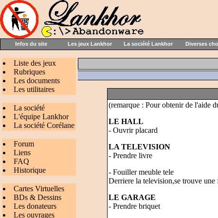
Infos du site
Les jeux Lankhor
La société Lankhor
Diverses ch
Liste des jeux
Rubriques
Les documents
Les utilitaires
(remarque : Pour obtenir de l'aide du
La société
L'équipe Lankhor
LE HALL
La société Corélane
- Ouvrir placard
Forum
LA TELEVISION
Liens
- Prendre livre
FAQ
Historique
- Fouiller meuble tele
Derriere la television,se trouve 
Cartes Virtuelles
BDs & Dessins
LE GARAGE
Les donateurs
- Prendre briquet
Les ouvrages