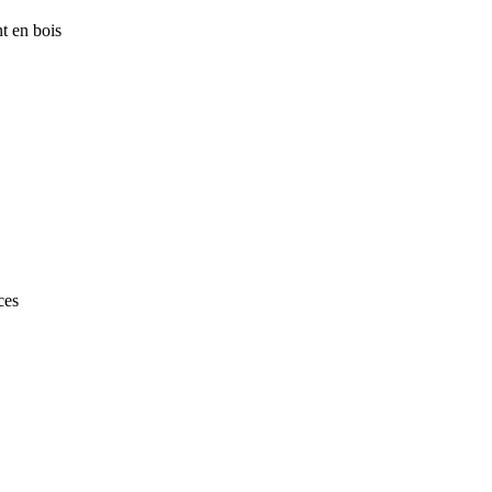
nt en bois
ces