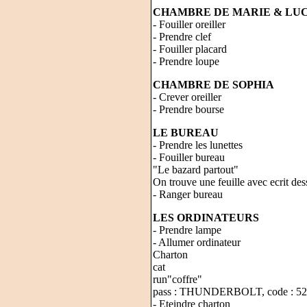
CHAMBRE DE MARIE & LU
- Fouiller oreiller
- Prendre clef
- Fouiller placard
- Prendre loupe
CHAMBRE DE SOPHIA
- Crever oreiller
- Prendre bourse
LE BUREAU
- Prendre les lunettes
- Fouiller bureau
"Le bazard partout"
On trouve une feuille avec ecrit de
- Ranger bureau
LES ORDINATEURS
- Prendre lampe
- Allumer ordinateur
Charton
cat
run"coffre"
pass : THUNDERBOLT, code : 5
- Eteindre charton