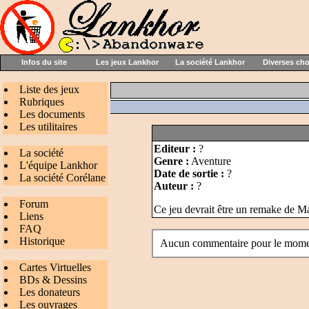
Infos du site
Les jeux Lankhor
La société Lankhor
Diverses ch
Liste des jeux
Rubriques
Les documents
Les utilitaires
Editeur :
?
La société
Genre :
Aventure
L'équipe Lankhor
Date de sortie :
?
La société Corélane
Auteur :
?
Forum
Ce jeu devrait être un remake de Ma
Liens
FAQ
Historique
Aucun commentaire pour le mom
Cartes Virtuelles
BDs & Dessins
Les donateurs
Les ouvrages