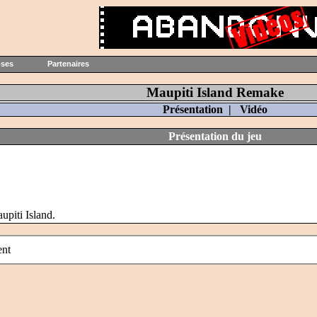
oses
Partenaires
Maupiti Island Remake
Présentation
|
Vidéo
Présentation du jeu
upiti Island.
ent