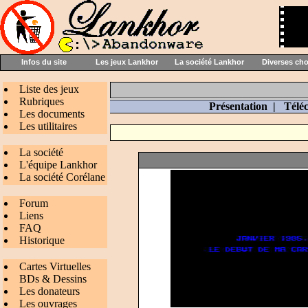
Infos du site
Les jeux Lankhor
La société Lankhor
Diverses ch
Liste des jeux
Rubriques
Présentation
|
Télé
Les documents
Les utilitaires
La société
L'équipe Lankhor
La société Corélane
Forum
Liens
FAQ
Historique
Cartes Virtuelles
BDs & Dessins
Les donateurs
Les ouvrages