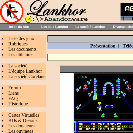
Infos du site
Les jeux Lankhor
La société Lankhor
Diverses ch
Liste des jeux
Rubriques
Présentation
|
Télé
Les documents
Les utilitaires
La société
L'équipe Lankhor
La société Corélane
Forum
Liens
FAQ
Historique
Cartes Virtuelles
BDs & Dessins
Les donateurs
Les ouvrages