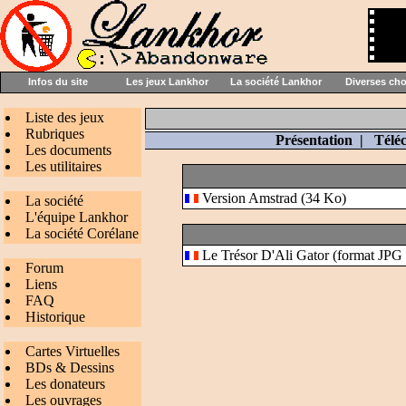
Infos du site
Les jeux Lankhor
La société Lankhor
Diverses ch
Liste des jeux
Rubriques
Présentation
|
Télé
Les documents
Les utilitaires
Version Amstrad (34 Ko)
La société
L'équipe Lankhor
La société Corélane
Le Trésor D'Ali Gator (format JPG
Forum
Liens
FAQ
Historique
Cartes Virtuelles
BDs & Dessins
Les donateurs
Les ouvrages