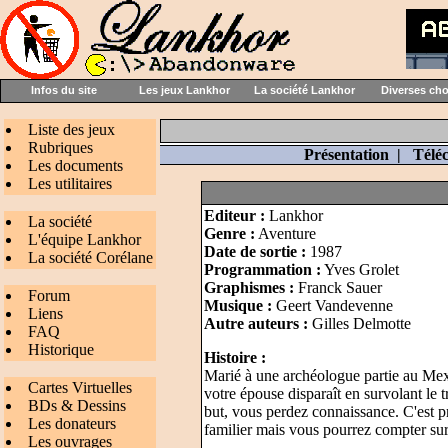
Infos du site
Les jeux Lankhor
La société Lankhor
Diverses ch
Liste des jeux
Rubriques
Présentation
|
Télé
Les documents
Les utilitaires
Editeur :
Lankhor
La société
Genre :
Aventure
L'équipe Lankhor
Date de sortie :
1987
La société Corélane
Programmation :
Yves Grolet
Graphismes :
Franck Sauer
Forum
Musique :
Geert Vandevenne
Liens
Autre auteurs :
Gilles Delmotte
FAQ
Historique
Histoire :
Marié à une archéologue partie au Mexi
Cartes Virtuelles
votre épouse disparaît en survolant le 
BDs & Dessins
but, vous perdez connaissance. C'est p
Les donateurs
familier mais vous pourrez compter sur
Les ouvrages