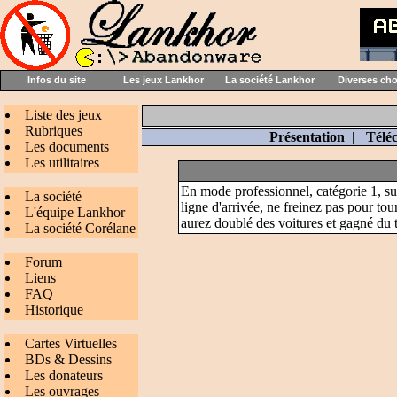
Infos du site
Les jeux Lankhor
La société Lankhor
Diverses ch
Liste des jeux
Rubriques
Présentation
|
Télé
Les documents
Les utilitaires
En mode professionnel, catégorie 1, sur
La société
ligne d'arrivée, ne freinez pas pour tou
L'équipe Lankhor
aurez doublé des voitures et gagné du 
La société Corélane
Forum
Liens
FAQ
Historique
Cartes Virtuelles
BDs & Dessins
Les donateurs
Les ouvrages