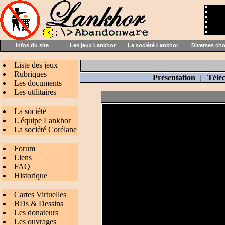
Infos du site
Les jeux Lankhor
La société Lankhor
Diverses ch
Liste des jeux
Rubriques
Présentation
|
Télé
Les documents
Les utilitaires
La société
L'équipe Lankhor
La société Corélane
Forum
Liens
FAQ
Historique
Cartes Virtuelles
BDs & Dessins
Les donateurs
Les ouvrages