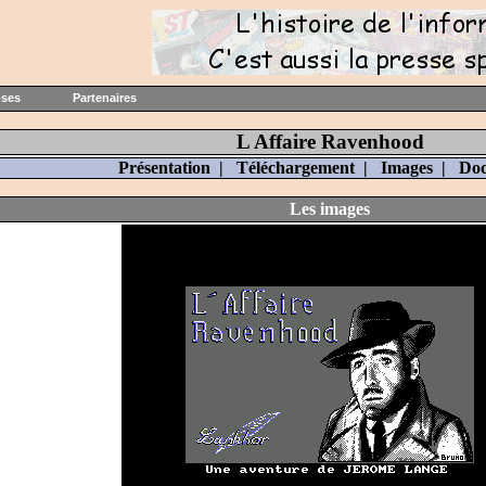
oses
Partenaires
L Affaire Ravenhood
Présentation
|
Téléchargement
|
Images
|
Do
Les images